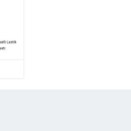
tli Lastik
aati